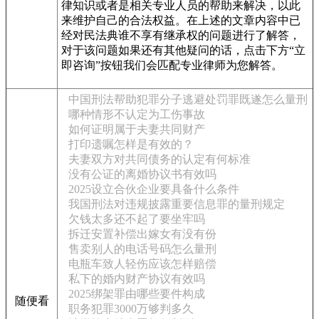
律知识或者是相关专业人员的帮助来解决，以此
来维护自己的合法权益。在上述的文章内容中已
经对民法典谁不享有继承权的问题进行了解答，
对于该问题如果还有其他疑问的话，点击下方“立
即咨询”按钮我们会匹配专业律师为您解答。
中国刑法帮助犯罪分子逃避处罚罪既遂怎么量刑
哪种情形不认定为工伤事故
如何证明属于夫妻共同财产
打印遗嘱怎样是有效的？
夫妻双方对共同债务的认定有何标准
没有公证的离婚协议书有效吗
2025设立合伙企业要具备什么条件
我国刑法对违规披露重要信息罪的量刑规定
欠钱太多还不起了要坐牢吗
拆迁安置补偿出嫁女有没有份
售卖别人的电话号码怎么量刑
电瓶车致人轻伤应该怎样赔偿
私下的婚内财产协议有效吗
2025绑架罪由哪些要件构成
随便看
职务犯罪3000万够判多久