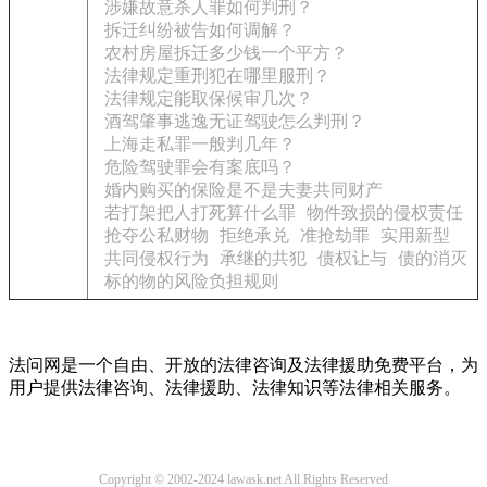
涉嫌故意杀人罪如何判刑？
拆迁纠纷被告如何调解？
农村房屋拆迁多少钱一个平方？
法律规定重刑犯在哪里服刑？
法律规定能取保候审几次？
酒驾肇事逃逸无证驾驶怎么判刑？
上海走私罪一般判几年？
危险驾驶罪会有案底吗？
婚内购买的保险是不是夫妻共同财产
若打架把人打死算什么罪
物件致损的侵权责任
抢夺公私财物
拒绝承兑
准抢劫罪
实用新型
共同侵权行为
承继的共犯
债权让与
债的消灭
标的物的风险负担规则
法问网是一个自由、开放的法律咨询及法律援助免费平台，为
用户提供法律咨询、法律援助、法律知识等法律相关服务。
Copyright © 2002-2024 lawask.net All Rights Reserved