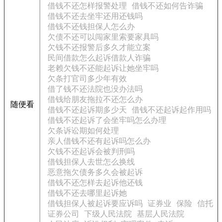
借钱不还怎样报警处理
借钱不还如何告诈骗
借钱不还去坐牢还用还钱吗
借钱不还钱担保人怎么办
欠债不还可以闯家里索要家具吗
欠钱不还报警后多久才能立案
民间借款怎么起诉借款人诈骗
老赖欠钱不还能起诉让她坐牢吗
欠条打官司多少年有效
借了钱不还法院也没办法吗
借钱给朋友拖拉不还怎么办
随便看
借钱不还起诉期多少天
借钱不还起诉起作用吗
借钱不还起诉了会坐牢吗怎么办理
欠条诉讼期如何处理
亲人借钱不还有起诉吗怎么办
欠钱不还起诉会被判刑吗
借钱担保人去世怎么换线
恶意拖欠债务多久会被起诉
借钱不还怎样去起诉他还钱
借钱不还去哪里起诉她
借钱担保人被起诉要应诉吗
证券业
保险
信托
证券公司
下级人民法院
基层人民法院