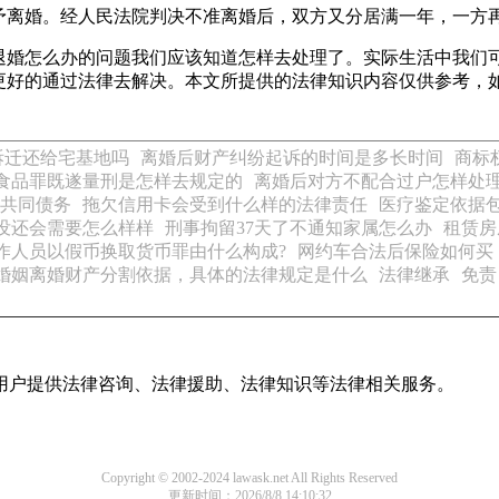
予离婚。经人民法院判决不准离婚后，双方又分居满一年，一方
退婚怎么办的问题我们应该知道怎样去处理了。实际生活中我们
更好的通过法律去解决。本文所提供的法律知识内容仅供参考，如
拆迁还给宅基地吗
离婚后财产纠纷起诉的时间是多长时间
商标
食品罪既遂量刑是怎样去规定的
离婚后对方不配合过户怎样处
共同债务
拖欠信用卡会受到什么样的法律责任
医疗鉴定依据
没还会需要怎么样样
刑事拘留37天了不通知家属怎么办
租赁房
作人员以假币换取货币罪由什么构成?
网约车合法后保险如何买
婚姻离婚财产分割依据，具体的法律规定是什么
法律继承
免责
用户提供法律咨询、法律援助、法律知识等法律相关服务。
Copyright © 2002-2024 lawask.net All Rights Reserved
更新时间：2026/8/8 14:10:32