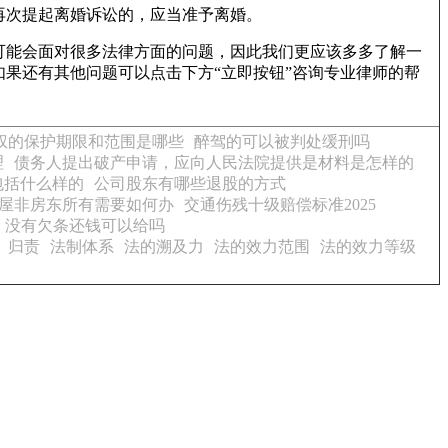
再次提起离婚诉讼的，应当准予离婚。
可能会面对很多法律方面的问题，因此我们更应该多多了解一
果还有其他问题可以点击下方“立即按钮”咨询专业律师的帮
权的保护期限和范围是哪些
醉驾的可以被判处缓刑吗
理
债务人提出破产申请，应向人民法院提供是材料是怎样的
包括什么样的
公司股东有哪些退股的方式
屋非房东所有需要如何办
交通伤残十级赔偿标准2025
没有欠条还钱可以给吗
归责
法制体系
法的溯及力
法的效力范围
法的效力等级