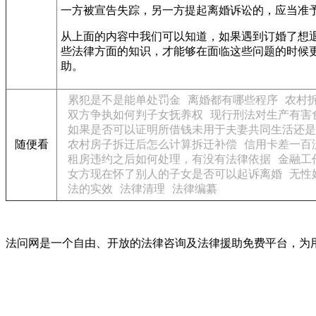
一方被宣告失踪，另一方提起离婚诉讼的，应当准
从上面的内容中我们可以知道，如果遇到订婚了想
些法律方面的知识，才能够在面临这些问题的时候
助。
累犯是不是能单处罚金
离婚都有哪些程序
农村
双方争执如何判子女抚养权
现行刑法对生产有害
如果是否可以证明所借钱未用于夫妻共同生活还是
随便看
农村房子拆迁后怎么计算拆迁补偿
信用卡差一百
租房违约之后如何处理，有没有法律依据
金融工
女方现在怀了别人的子女是否可以起诉离婚
无性
法的实效
法律清理
法律编纂
法问网是一个自由、开放的法律咨询及法律援助免费平台，为