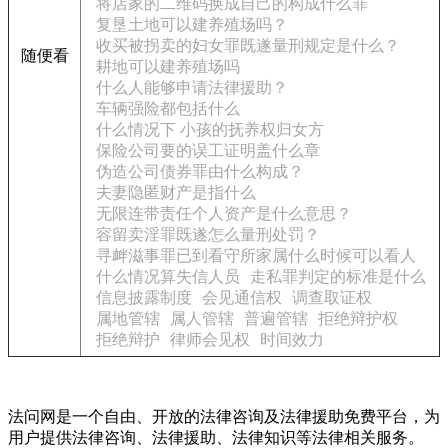
将店家的二维码换成自己的构成什么罪
复垦土地可以建养殖场吗？
收买被拐卖的妇女罪既遂量刑规定是什么？
随便看
耕地可以建养殖场吗
什么人能够申请法律援助？
车辆强险都包括什么
什么情况下 小孩的抚养权归女方
保险公司要的误工证明盖什么章
伪造公司债券罪由什么构成？
夫妻隐匿财产是指什么
无限连带责任个人资产是什么意思？
容留卖淫罪既遂怎么量刑处罚？
寻衅滋事罪已到看守所家属什么时候可以看人
什么情况算失信人员
走私罪判定的标准是什么
信息披露制度
会见通信权
调查取证权
属地管辖
属人管辖
普遍管辖
拒绝辩护权
拒绝辩护
律师会见权
时间效力
法问网是一个自由、开放的法律咨询及法律援助免费平台，为
用户提供法律咨询、法律援助、法律知识等法律相关服务。