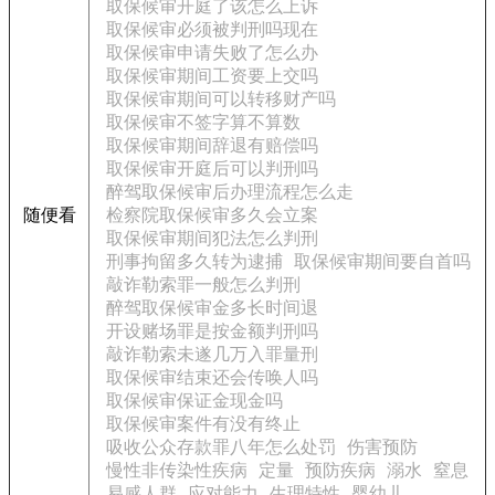
取保候审开庭了该怎么上诉
取保候审必须被判刑吗现在
取保候审申请失败了怎么办
取保候审期间工资要上交吗
取保候审期间可以转移财产吗
取保候审不签字算不算数
取保候审期间辞退有赔偿吗
取保候审开庭后可以判刑吗
醉驾取保候审后办理流程怎么走
随便看
检察院取保候审多久会立案
取保候审期间犯法怎么判刑
刑事拘留多久转为逮捕
取保候审期间要自首吗
敲诈勒索罪一般怎么判刑
醉驾取保候审金多长时间退
开设赌场罪是按金额判刑吗
敲诈勒索未遂几万入罪量刑
取保候审结束还会传唤人吗
取保候审保证金现金吗
取保候审案件有没有终止
吸收公众存款罪八年怎么处罚
伤害预防
慢性非传染性疾病
定量
预防疾病
溺水
窒息
易感人群
应对能力
生理特性
婴幼儿