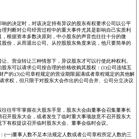
影响的决定时，对该决定持有异议的股东有权要求公司以公平
合理判断对公司经营过程中的重大事件尤其是影响自己实质利
且，根据资本多数决原则，中小股东的声音也往往十分的微
其股份，从而退出公司。从控股股东角度来说，他只要简单的
转让、营业转让三种情形下，异议股东才可以行使此种权利。
股东可以请求公司按合理的价格收购其股权：(1)公司连续五
产的;(3)公司章程规定的营业期限届满或者章程规定的其他解
买请求权，但只限于对股东大会作出的公司合并、公司分立决议
权往往牢牢掌握在大股东手里，股东大会由董事会召集董事长
期召开股东大会，或者发生了临时重大事项故意不召开股东大
况下有权提议召开临时股东大会、董事会临时会议。
：(一)董事人数不足本法规定人数或者公司章程所定人数的三