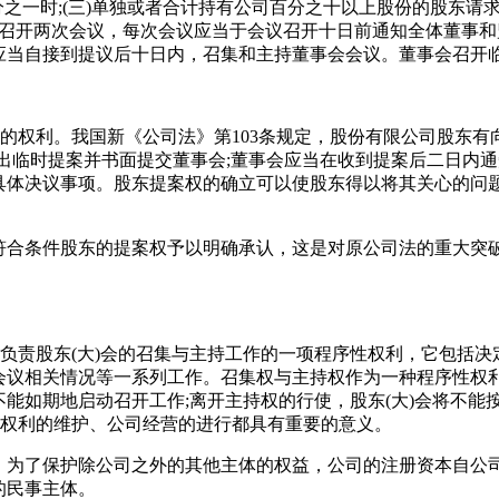
之一时;(三)单独或者合计持有公司百分之十以上股份的股东请求时;
少召开两次会议，每次会议应当于会议召开十日前通知全体董事
应当自接到提议后十日内，召集和主持董事会会议。董事会召开
案的权利。我国新《公司法》第103条规定，股份有限公司股东
提出临时提案并书面提交董事会;董事会应当在收到提案后二日内
具体决议事项。股东提案权的确立可以使股东得以将其关心的问
符合条件股东的提案权予以明确承认，这是对原公司法的重大突
体负责股东(大)会的召集与主持工作的一项程序性权利，它包括决
议相关情况等一系列工作。召集权与主持权作为一种程序性权利
能如期地启动召开工作;离开主持权的行使，股东(大)会将不能
东权利的维护、公司经营的进行都具有重要的意义。
，为了保护除公司之外的其他主体的权益，公司的注册资本自公
的民事主体。