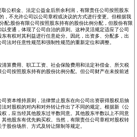
和提取公积金、法定公益金后所余利润，有限责任公司按照股东
性的，不允许公司以公司章程或决议的方式进行变更。但根据我
定分配;股份有限公司按照股东持有的股份比例分配，但股份有限
加以变通，体现了公司自治的原则。这种灵活规定适应了公司
股东有权对其利益进行任意处分。因此，出资多、分配多，出
公司法对任意性规范和强制性规范的重新定位和调整。
按清算费用、职工工资、社会保险费用和法定补偿金、所欠税
限公司按照股东持有的股份比例分配。但公司财产在未按前述
公司资本维持原则，法律禁止股东在向公司出资获得股权后抽
司法对股权的对内和对外转让作出了不同的规定。根据新《公
股权，应当经其他股东过半数同意。其他股东半数以上不同意
，其他股东有优先购买权。当然，有限责任公司章程对股权转
关于股份场所、方式及转让限制等规定。