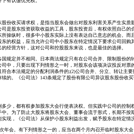
件下有认缴优先权。
东股份收买请求权，是指当股东会做出对股东利害关系产生实质
公司是股东投资获取收益的工具，股东投资后，有权依照自己的
东所操纵时，很多中小股东实际上没有表达自己意志的机会。而
股东的权益，应当允许公司中小股东在特定情况下要求公司回购
己的经营方针，这对公司和控股股东来说，也是最佳的选择。
各国规定并不相同。日本商法规定只有在公司合并、限制股份的
公司中，只要出现下列情形之一时，对股东会该项决议投反对票的
合本法规定的分配利润条件的;(2)公司合并、分立、转让主要财
续的。《公司法》143条规定了股份有限公司异议股东股份收
例多少，都有权参加股东大会行使表决权。但实践中公司的控制
手中。为了防止大股东将股东大会、董事会流于形式，长期不按
能实现，《公司法》从保护小股东利益出发，赋予股东在特定情
一次年会。有下列情形之一的，应当在两个月内召开临时股东大会