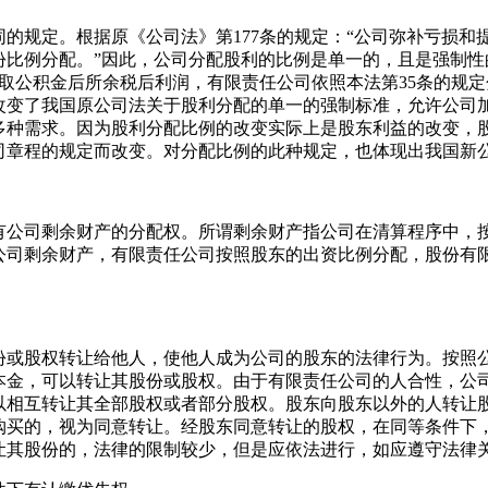
的规定。根据原《公司法》第177条的规定：“公司弥补亏损
份比例分配。”因此，公司分配股利的比例是单一的，且是强制
提取公积金后所余税后利润，有限责任公司依照本法第35条的规
改变了我国原公司法关于股利分配的单一的强制标准，允许公司
多种需求。因为股利分配比例的改变实际上是股东利益的改变，
司章程的规定而改变。对分配比例的此种规定，也体现出我国新
有公司剩余财产的分配权。所谓剩余财产指公司在清算程序中，
公司剩余财产，有限责任公司按照股东的出资比例分配，股份有
份或股权转让给他人，使他人成为公司的股东的法律行为。按照
本金，可以转让其股份或股权。由于有限责任公司的人合性，公
可以相互转让其全部股权或者部分股权。股东向股东以外的人转让
购买的，视为同意转让。经股东同意转让的股权，在同等条件下
让其股份的，法律的限制较少，但是应依法进行，如应遵守法律