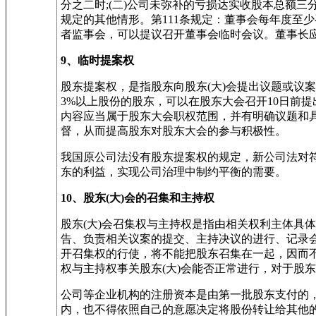
分之二时;(二)公司未弥补的亏损达实收股本总额三分
规定的其他情形。第111条规定：董事会每年度至
者监事会，可以提议召开董事会临时会议。董事长
9、临时提案权
股东提案权，是指股东向股东(大)会提出议题或议
3%以上股份的股东，可以在股东大会召开10日前
内容应当属于股东大会职权范围，并有明确议题和
督，从而提高股东对股东大会的参与积极性。
我国原公司法没有股东提案权的规定，新公司法对
东的利益，实现公司治理中制约平衡的需要。
10、股东(大)会的召集和主持权
股东(大)会召集权与主持权是指由相关权利主体具
告、负责相关议案的提交、主持决议的进行、记录会
开召集权的行使，将不能把股东召集在一起，因而不
权与主持权事关股东(大)会能否正常进行，对于股
公司等企业机构的注册资本是由第一批股东支付的
内，也不得依照自己的意愿决定将股份转让给其他