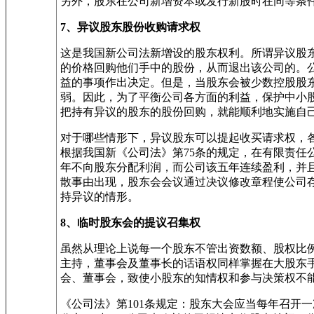
另外，股东在公司新增资本或发行新股时在同等条
7、异议股东股份收购请求权
这是我国新公司法新增设的股东权利。所谓异议股
的价格回购他们手中的股份，从而退出该公司的。
益的事项作出决定。但是，当股东会被少数控股股
弱。因此，为了平衡公司各方面的利益，保护中小
把持有异议的股东的股份回购，就能顺利地实施自
对于哪些情形下，异议股东可以提起收买请求权，
根据我国新《公司法》第75条的规定，在有限责任
年不向股东分配利润，而公司该五年连续盈利，并且符
散事由出现，股东会会议通过决议修改章程使公司存
持异议的情形。
8、临时股东会的提议召集权
虽然从理论上说每一个股东不管出资数额、股权比
主持，董事会及董事长的话语权同样掌握在大股东
会、董事会，致使小股东的知情权和参与决策权不
《公司法》第101条规定：股东大会应当每年召开