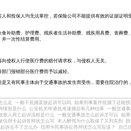
害人和投保人均无法掌控，若保险公司不能提供有效的证据证明
伙食补助费、护理费、残疾者生活补助费、残疾用具费、丧葬费
，并一次性结算费用。
再向侵权人行使医疗费的赔付请求权，与侵权人无关。
保部门报销部分医疗费而予以减轻。
但是又有民事主体由于交通事故的发生而受伤，需要住院治疗的
怎么走
一般不批捕直接起诉可以吗
如果刑事案件批捕了还能捞
诉情形是什么
公安机关申请批准逮捕后有几种结果
一般交通事
故致人死亡起诉流程是什么
一般交通事故怎么起诉才可以
如果
被信用卡起诉答辩状怎么写
本人醉驾为什么取保了又判实刑
因
地起诉去不了怎么办
信用卡民事诉讼答辩状怎么写应该？
自己