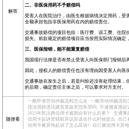
二、非医保用药不予赔偿吗
解答
受害人在医院治疗，由医生根据病情决定用药，受
全额承担包括非医保用药在内的赔偿责任。
交通事故赔偿的项目包括：医疗费、误工费、住院
损失。前款规定的赔偿项目应当按照实际情况确定
三、医保报销，能不能重复赔偿
我国现行法律是否有禁止受害人向医保部门报销后
因此，侵权人的赔偿责任也没有理由因受害人向医
交通事故在发生之后，若是纠纷还没有处理结束，
的后期，确定责任主体之后，可以要求对方支付。
一般申请劳动仲裁流程怎么走
一般劳动仲裁流程
违法强拆违法建筑算故意毁坏罪吗
不逮捕直接起
2025年民法典信用卡逾期会有什么后果？
交通事
随便看
信用卡起诉管辖权异议应该在什么时候提出
自己
信用卡被异地起诉了怎么应诉?
自己被信用卡异