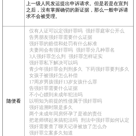
上一级人民发运提出申诉请求。但是若是在宣判
之后，没有掌握确切的新证据，那么一般申诉请
求不会被受理。
仅有人证可以定强奸罪吗
强奸罪庭审公开么
告男朋友强奸罪需要什么证据
强奸罪的赔偿和处罚有什么标准
夫妻间会有强奸罪吗
强奸罪分几种罪名
3人强奸罪怎么判
强奸罪怎样证实
强奸罪私下解决可以吗
青少年强奸罪会判刑多久
下药强奸罪要判多久
女孩子被强奸怎么补偿
17周岁男孩强奸13岁女孩什么罪
告强奸罪需要什么证据
不小心嫖到未成年犯法吗
随便看
以明知为前提的性侵属于强奸罪吗
强奸追溯时限是多久
两个未成年同房怀孕了是谁的责任
把老师绑起来搞犯法吗
刑法中强奸罪如何认定
强奸需要查了聊天记录被放了怎么办
强奸罪立案多久知道