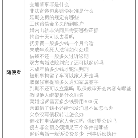
交通肇事罪是什么
非法寄递包裹赔偿标准是什么
延期交房的规定有哪些
工伤赔偿金多久能到账户
婚内出轨非法同居需要哪些证据
拘留十天可以去看吗
抚养费一般多少钱一个月合适
未成年杀死人法律如何处理
借钱不还一般多久过诉讼期
双方离婚法院判完了还可以起诉吗
未成年偷多少钱才犯法判刑
随便看
被刑事拘留了车可以家人开走吗
取保候审提前多久通知家属签字
到期不还可以立案吗
取保候审开会内容有哪些
教唆他人绑架是什么罪名
离婚起诉需要多少钱费用3000元
亲戚借了钱不还给他发消息不回怎么办
欠条没写债权转让怎么办
催收打电话给家人合法吗
强奸罪公诉吗
侵占罪金额必须满足三个条件是哪些
起诉离婚一般诉讼费多少
刑事诉讼执行