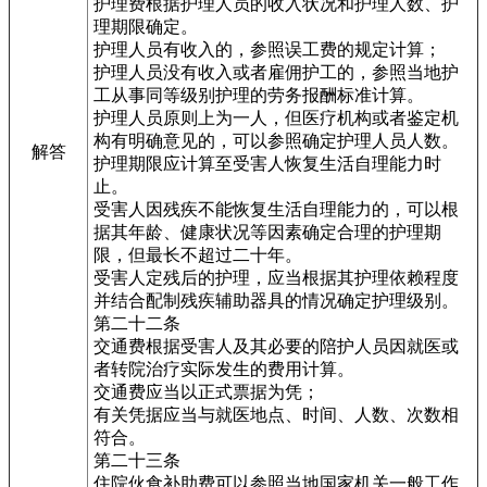
护理费根据护理人员的收入状况和护理人数、护
理期限确定。
护理人员有收入的，参照误工费的规定计算；
护理人员没有收入或者雇佣护工的，参照当地护
工从事同等级别护理的劳务报酬标准计算。
护理人员原则上为一人，但医疗机构或者鉴定机
构有明确意见的，可以参照确定护理人员人数。
解答
护理期限应计算至受害人恢复生活自理能力时
止。
受害人因残疾不能恢复生活自理能力的，可以根
据其年龄、健康状况等因素确定合理的护理期
限，但最长不超过二十年。
受害人定残后的护理，应当根据其护理依赖程度
并结合配制残疾辅助器具的情况确定护理级别。
第二十二条
交通费根据受害人及其必要的陪护人员因就医或
者转院治疗实际发生的费用计算。
交通费应当以正式票据为凭；
有关凭据应当与就医地点、时间、人数、次数相
符合。
第二十三条
住院伙食补助费可以参照当地国家机关一般工作