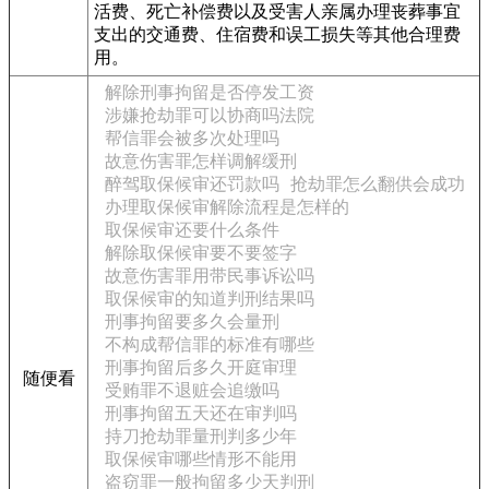
活费、死亡补偿费以及受害人亲属办理丧葬事宜
支出的交通费、住宿费和误工损失等其他合理费
用。
解除刑事拘留是否停发工资
涉嫌抢劫罪可以协商吗法院
帮信罪会被多次处理吗
故意伤害罪怎样调解缓刑
醉驾取保候审还罚款吗
抢劫罪怎么翻供会成功
办理取保候审解除流程是怎样的
取保候审还要什么条件
解除取保候审要不要签字
故意伤害罪用带民事诉讼吗
取保候审的知道判刑结果吗
刑事拘留要多久会量刑
不构成帮信罪的标准有哪些
刑事拘留后多久开庭审理
随便看
受贿罪不退赃会追缴吗
刑事拘留五天还在审判吗
持刀抢劫罪量刑判多少年
取保候审哪些情形不能用
盗窃罪一般拘留多少天判刑