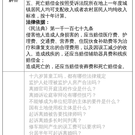
五、死亡赔偿金按照受诉法院所在地上一年度城
镇居民人均可支配收入或者农村居民人均纯收入
标准，按十年计算。
法律依据：
《民法典》第一千一百七十九条
侵害他人造成人身损害的，应当赔偿医疗费、护
理费、交通费、营养费、住院伙食补助费等为治
疗和康复支出的合理费用，以及因误工减少的收
入。造成残疾的，还应当赔偿辅助器具费和残疾
赔偿金；
造成死亡的，还应当赔偿丧葬费和死亡赔偿金。
十六岁算童工吗，都有哪些法律规定
监护人处理被监护人房产合法吗？
离婚官司开庭流程作业是什么？
离婚诉讼庭审辩论有哪些技巧？
不能够成为单位犯罪的主体的要件是什么？
国有土地使用权主体是什么？
起诉离婚被告要找律师吗？
起诉离婚多长时间判离？
修车期间产生的误工费可以要求吗？
分居半年可起诉离婚吗？