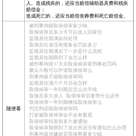
入。造成残疾的，还应当赔偿辅助器具费和残疾
赔偿金；
造成死亡的，还应当赔偿丧葬费和死亡赔偿金。
被刑事拘留取保候审多少钱
取保候审后多少天可以放人回家住
监视居住期满如何处理
取保后出省没有报备会罚款多少
监视居住期满后下一步是什么流程
监视居住期限到了会怎么样
被刑事拘留37天后取保候审算刑事处罚吗
聚众斗殴可以申请取保候审么
刑事拘留不能取保候审吗
监视居住满六个月后会怎样
取保候审一年到期后怎么办手续
取保后多久放人
取保候审后要带什么证件
取保候审一年到期继续取保候审么
随便看
判完刑还能取保候审吗
打架被取保候审会不会有案底
取保候审结束前多久被通知
取保候审期限到了派出所还没有通知怎么办理
刑事拘留涉嫌盗窃罪保释要多少钱