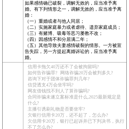
如果感情确已破裂，调解无效的，应当准予离
婚。有下列情形之一，调解无效的，应当准予离
婚：
（一）重婚或者与他人同居；
（二）实施家庭暴力或者虐待、遗弃家庭成员；
（三）有赌博、吸毒等恶习屡教不改；
（四）因感情不和分居满二年；
（五）其他导致夫妻感情破裂的情形。一方被宣
告失踪，另一方提起离婚诉讼的，应当准予离
婚。
信用卡拖欠40万还不了会被拘留吗?
如何告诈骗罪?
网络诈骗20万会被判多久?
咨询下对于团体诈骗罪判几年?
信贷透支4万会坐牢吗?
网友借钱找不到人了算诈骗吗?
合同诈骗未遂立案标准是什么,2025最新规定是
什么?
主播引诱刷礼物是否要坐牢?
欠银行信用卡20万，还不起了，怎么办?
欠信用卡20万，银行已起诉并已下判决书，执行
不了怎么办?