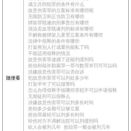
成立共同犯罪的条件有什么
故意伤害罪的立案标准有哪些呢
无限防卫和正当防卫有哪些
绑架罪既遂的刑事责任有哪些
强迫卖血罪既遂判刑标准有哪些
不解救被绑架儿童罪立案条件有哪些
法律中假释的条件有哪些
打架将别人打成重伤能私了吗
不能适用假释的情况
故意伤害罪逮捕了还能判缓刑吗
抢劫和敲诈勒索罪一罪与数罪并罚可可以吗
涉嫌故意伤害罪可以否自诉
随便看
犯故意伤害罪可以判处多少年
打架半年了可以报警吗
怎么办理假释手续哪些罪犯不可以申请假释
无期徒刑可以假释么
涉嫌故意伤害罪可以判多长时间
抢劫多少金额可以够立案
抢劫罪最轻可以判多长时间
轻伤对方不调解法院可以判缓刑吗
砍人会被判几年
抢劫罪一般会被判几年