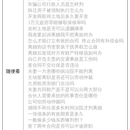
诈骗公司行政人员是怎样判
拆迁房子被强制执行怎么办
开发商取得土地后多久要开发
3万元盗窃罪能够取保候审吗
农村土地是否可以遗嘱继承
我老婆起诉离婚我不想离如何办
怎么才能订立有效的合同
终止合同有补偿金吗
离婚协议书变更孩子抚养权怎么做
离婚后发现对方有财产转移该如何办
自己开负主责的交通事故是工伤吗
签合同不交社保是否违法
随便看
夫妻一方患哪些病法院不能判离
主动签离职是否还可以劳动仲裁
欠房租房东锁门合法吗
夫妻共同财产是不是可以分两大部分
合伙人需要承担的民事责任是哪些
公司怕劳动仲裁吗
感情不和分居多长时间法院才判离婚
一张借条的有效期算是多久
一般偷多少钱东西够判刑？
签了两年合同是否可以中途辞职