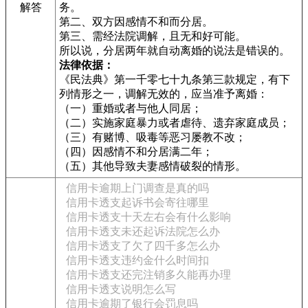
解答
务。
第二、双方因感情不和而分居。
第三、需经法院调解，且无和好可能。
所以说，分居两年就自动离婚的说法是错误的。
法律依据：
《民法典》第一千零七十九条第三款规定，有下
列情形之一，调解无效的，应当准予离婚：
（一）重婚或者与他人同居；
（二）实施家庭暴力或者虐待、遗弃家庭成员；
（三）有赌博、吸毒等恶习屡教不改；
（四）因感情不和分居满二年；
（五）其他导致夫妻感情破裂的情形。
信用卡逾期上门调查是真的吗
信用卡透支起诉书会寄往哪里
信用卡透支十天左右会有什么影响
信用卡透支未还起诉法院怎么办
信用卡透支了欠了四千多怎么办
信用卡透支违约金什么时间扣
信用卡透支还完注销多久能再办理
信用卡透支说明怎么写
信用卡逾期了银行会罚息吗