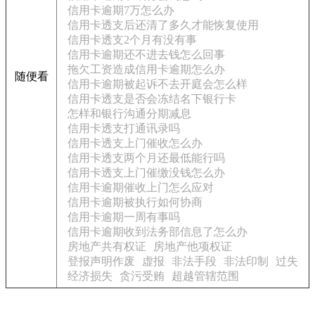
信用卡逾期7万怎么办
信用卡透支后还清了多久才能恢复使用
信用卡透支2个月有没有事
信用卡逾期还不进去钱怎么回事
拖欠工资造成信用卡逾期怎么办
随便看
信用卡逾期被起诉不去开庭会怎么样
信用卡透支是否会冻结名下银行卡
怎样和银行沟通分期减息
信用卡透支打通讯录吗
信用卡透支上门催收怎么办
信用卡透支两个月还最低能行吗
信用卡透支上门催缴没钱怎么办
信用卡逾期催收上门怎么应对
信用卡逾期被执行如何协商
信用卡逾期一周有事吗
信用卡逾期收到法务部信息了怎么办
房地产共有权证
房地产他项权证
登报声明作废
虚报
非法手段
非法印制
过失
经济损失
贪污受贿
超越管辖范围