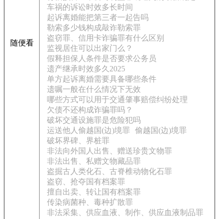
车祸的诉讼时效多长时间
起诉离婚能把第三者一起告吗
勒索多少钱构成敲诈勒索罪
盗窃罪、信用卡诈骗罪有什么区别
随便看
监视居住可以出家门么？
假释担保人条件是否要求公务员
遗产继承时效多久2025
单方起诉离婚需要具备哪些条件
遗嘱一般在什么情况下无效
哪些方式可以用于交通肇事赔偿纠纷处理
欠债不还构成诈骗罪吗？
破坏交通设施罪是危险犯吗
运送他人偷越国(边)境罪
偷越国(边)境罪
破坏界碑、界桩罪
非法向外国人出售、赠送珍贵文物罪
非法出售、私赠文物藏品罪
盗掘古人类化石、古脊椎动物化石罪
盗窃、抢夺国有档案罪
擅自出卖、转让国有档案罪
传染病菌种、毒种扩散罪
非法采集、供应血液、制作、供应血液制品罪