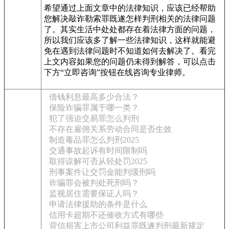
希望通过上面文章中的法律知识，应该已经帮助
您解决敲诈勒索罪既遂怎样判刑相关的法律问题
了。其实生活中处处都存在着法律方面的问题，
所以我们应该多了解一些法律知识，这样就能避
免在遇到法律问题时不知道如何去解决了。看完
上文内容如果您的问题仍未得到解答，可以点击
下方“立即咨询”按钮在线咨询专业律师。
借钱利息最高多少合法？
保险诈骗罪属于哪一类？
犯了强迫交易罪怎么判刑
不存在雇佣关系劳动合同是否生效
制造毒品罪怎么判刑2025
交通事故起诉有时间限制吗
取得谅解可否从轻处罚2025
刑事案件让交罚金能判缓刑吗
诈骗罪会被判处死刑吗？
监视居住需要保证人吗？
申请法律援助的条件是什么
信用卡超期不还催收方式有哪些
背信损害上市公司利益罪既遂判刑最新规定