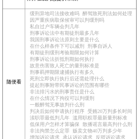
缓刑异地司法接收难吗
醉驾致死刑法如何处理
因严重疾病取保候审可以判缓刑吗
私自过户车辆会判几年
刑事诉讼法中有期徒刑最多几年
我国刑事诉讼法原则主要是什么
在什么样条件下可以减刑
刑事自诉人
有期徒刑缓刑考验期限如何计算
刑事诉讼法折抵刑期如何执行
故意伤害致人死亡的量刑标准是
刑事羁押期限逮捕执行有多久
死刑立即执行执行后还需处理什么
随便看
提起刑事附带民事诉讼的范围有哪些
非法排污水的刑事责任是什么
在什么情况下拘役可以判缓刑
一般醉驾无事故判什么刑
判决后如何申请执行程序
受贿20万判多长时间
渎职罪最低判几年
滥用职权罪最新量刑标准
低保用户怎样才算骗保
散播谣言最高判什么刑
非法拘禁怎么定罪
贩卖文物40万判多少年
增加诉讼请求
承认诉讼请求
反驳诉讼请求