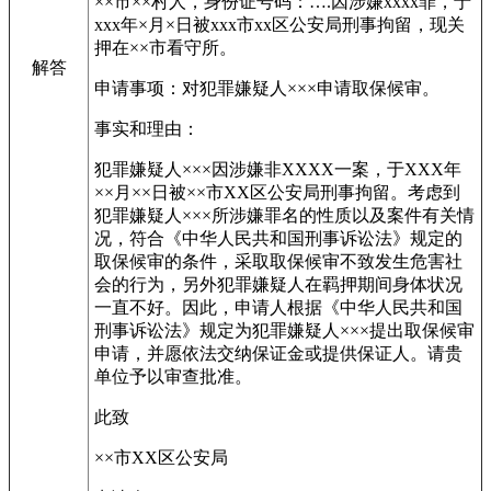
××市××村人，身份证号码：….因涉嫌xxxx罪，于
xxx年×月×日被xxx市xx区公安局刑事拘留，现关
押在××市看守所。
解答
申请事项：对犯罪嫌疑人×××申请取保候审。
事实和理由：
犯罪嫌疑人×××因涉嫌非XXXX一案，于XXX年
××月××日被××市XX区公安局刑事拘留。考虑到
犯罪嫌疑人×××所涉嫌罪名的性质以及案件有关情
况，符合《中华人民共和国刑事诉讼法》规定的
取保候审的条件，采取取保候审不致发生危害社
会的行为，另外犯罪嫌疑人在羁押期间身体状况
一直不好。因此，申请人根据《中华人民共和国
刑事诉讼法》规定为犯罪嫌疑人×××提出取保候审
申请，并愿依法交纳保证金或提供保证人。请贵
单位予以审查批准。
此致
××市XX区公安局