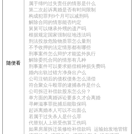
属于缔约过失责任的情形是什么
第二次起诉离婚是否有时间限制
构成犯罪判9个月可以减刑吗
解除合同的情形能否约定
舅舅可以继承外甥的遗产吗
根据规定国家强制征地违法吗
刑法投放危险物质罪怎么量刑
不予收押的法定情形都有哪些
刑事案件怎么辩护才能监外执行
解除委托合同的情形有几种
随便看
刑事案件可以要求赔偿精神损失费吗
婚内出轨过错方净身出户么
公司注销后的债权债务怎么清偿
符合聚众斗殴罪的逮捕条件是什么
公司拆迁补偿款股东怎么分？
单方面的离婚诉讼要多久才会离婚
寻衅滋事罪批捕后能取保吗
起诉离婚本人可以不出面么
若属于过失杀人是什么罪
代替别人上班受伤算工伤吗
如果房屋拆迁装修给补偿款吗
运输始发地管辖