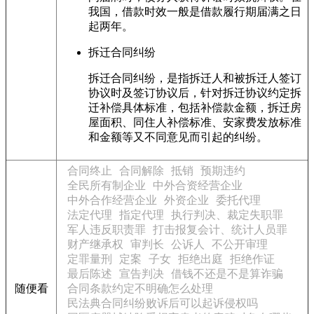
我国，借款时效一般是借款履行期届满之日
起两年。
拆迁合同纠纷
拆迁合同纠纷，是指拆迁人和被拆迁人签订
协议时及签订协议后，针对拆迁协议约定拆
迁补偿具体标准，包括补偿款金额，拆迁房
屋面积、同住人补偿标准、安家费发放标准
和金额等又不同意见而引起的纠纷。
合同终止
合同解除
抵销
预期违约
全民所有制企业
中外合资经营企业
中外合作经营企业
外资企业
委托代理
法定代理
指定代理
执行判决、裁定失职罪
军人违反职责罪
打击报复会计、统计人员罪
财产继承权
审判长
公诉人
不公开审理
定罪量刑
定案
子女
拒绝出庭
拒绝作证
最后陈述
宣告判决
借钱不还是不是算诈骗
随便看
合同条款约定不明确怎么处理
民法典合同纠纷败诉后可以起诉侵权吗