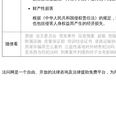
财产性损害
根据《中华人民共和国侵权责任法》的规定，
也包括侵害人身权益而产生的经济损失。
票据
业主委员会
突发事件
应急预案
超载
危
附属设施
质量保证期
培训结业证书
道路运输协
随便看
房屋诈骗罪怎么量刑
公益性墓地对外销售犯法吗
卖东西当托犯法吗
刑事案件判缓刑对子女有影响
法问网是一个自由、开放的法律咨询及法律援助免费平台，为