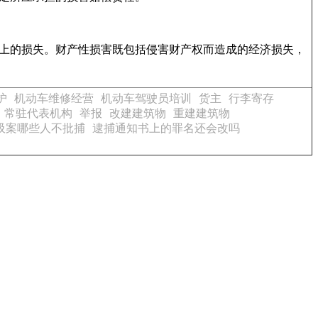
上的损失。财产性损害既包括侵害财产权而造成的经济损失，
护
机动车维修经营
机动车驾驶员培训
货主
行李寄存
常驻代表机构
举报
改建建筑物
重建建筑物
吸案哪些人不批捕
逮捕通知书上的罪名还会改吗