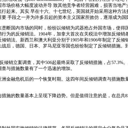
国市场价格大幅度波动并导 致其他竞争者经营困难，损害当地产
流行起来。其实 早在十六、十七世纪，英国就开始采用这种方法
重要 手段之一并为许多后起的资本主义国家所效仿，逐渐成为国
在垄断国内市场的同时，纷纷以倾销为武器抢占外国市场，使得
行为的反倾销法。1904年，加拿大首次在关税法中增加反倾
销法。新西兰和澳大利亚分别于1905年和1906年制定了反倾销
战后，德国、日本、罗马尼亚等国也纷纷制定了反倾销措施。到
2起反倾销立案调查，其中506起最终采取了反倾销措施，占57.3%
调查与措施数量有了一个迅速的增加。
义为亚洲金融危机后的一个恢复时期。这四年间反倾销调查与措施数量
调查与措施的数量基本上呈现下降趋势。但是值得注意的是，在总共8