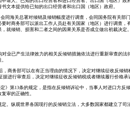
知申请人、已知的出口经营者和进口经营者、出口国（地区）政府
请书文本提供给已知的出口经营者和出口国（地区）政府。
即会同海关总署对倾销及倾销幅度进行调查，会同国务院有关部
必要时商务部可以派出工作人员赴有关国家（地区）进行调查，有
果，就倾销、损害和二者之间的因果关系是否成立做出初裁决定。
w），反倾销调查机构对业已产生法律效力的相关反倾销措施依法进行重新
性。
效后，商务部可以在有正当理由的情况下，决定对继续征收反倾销
应证据进行审查后，决定对继续征收反倾销税或者继续履行价格承
WTO《反倾销协定》第13条的规定，是指在反倾销诉讼中，当事人对
政复审的正确性。
规定。纵观世界各国现行的反倾销立法，大多数国家都建立了司