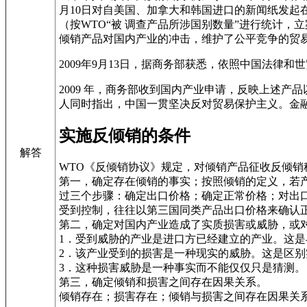
月10日对自美国、加拿大和韩国进口的新闻纸发起在
（按WTO“被 调查产品所涉国别数量”进行统计，
倾销产品对国内产业的冲击，维护了公平竞争的贸
2009年9月13日，据商务部获悉，依照中国法
2009 年，商务部收到国内产业申请，反映上述
人同时指出，中国一贯坚决反对贸易保护主义。金
实施反倾销的条件
解答
WTO《反倾销协议》规定，对倾销产品征收反倾销
第一，确定存在倾销的事实；按照倾销的定义，若
过三个步骤：确定出口价格；确定正常价格；对出
受到控制，往往以第三国同类产品出口价格来确认
第二，确定对国内产业造成了实质损害或威胁，或
1．受到威胁的产业是进口方已经建立的产业。这
2．该产业受到的损害是一种现实的威胁。这是区
3．这种损害威胁是一种事实而不能仅仅只是猜测。
第三，确定倾销和损害之间存在因果关系。
倾销存在；损害存在；倾销与损害之间存在因果关