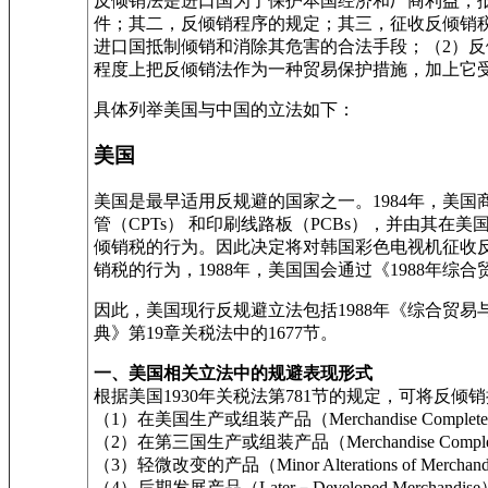
反倾销法是进口国为了保护本国经济和厂商利益，
件；其二，反倾销程序的规定；其三，征收反倾销
进口国抵制倾销和消除其危害的合法手段；（2）
程度上把反倾销法作为一种贸易保护措施，加上它
具体列举美国与中国的立法如下：
美国
美国是最早适用反规避的国家之一。1984年，美
管（CPTs） 和印刷线路板（PCBs），并由其
倾销税的行为。因此决定将对韩国彩色电视机征收反
销税的行为，1988年，美国国会通过《1988
因此，美国现行反规避立法包括1988年《综合贸易与竞
典》第19章关税法中的1677节。
一、美国相关立法中的规避表现形式
根据美国1930年关税法第781节的规定，可将反
（1）在美国生产或组装产品（Merchandise Completed or 
（2）在第三国生产或组装产品（Merchandise Completed or A
（3）轻微改变的产品（Minor Alterations of Merchand
（4）后期发展产品（Later－Developed Merchandise