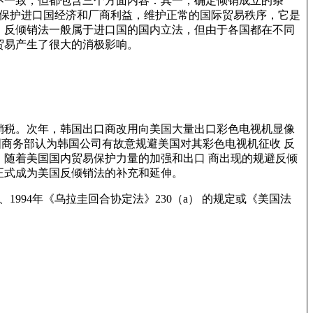
不一致，但都包含三个方面内容：其一，确定倾销成立的条
是保护进口国经济和厂商利益，维护正常的国际贸易秩序，它是
）反倾销法一般属于进口国的国内立法，但由于各国都在不同
贸易产生了很大的消极影响。
倾销税。次年，韩国出口商改用向美国大量出口彩色电视机显像
美国商务部认为韩国公司有故意规避美国对其彩色电视机征收 反
，随着美国国内贸易保护力量的加强和出口 商出现的规避反倾
施正式成为美国反倾销法的补充和延伸。
、1994年《乌拉圭回合协定法》230（a） 的规定或《美国法