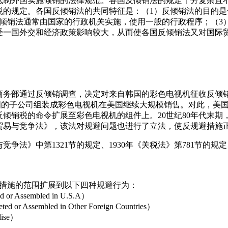
抵制外国实施倾销的法律规范。各国反倾销法的规定十分复杂且
税的规定。各国反倾销法的共同特征是：（1）反倾销法的目的
反倾销法通常由国家的行政机关实施，使用一般的行政程序；（3
受一国外交和经济政策影响较大，从而使各国反倾销法又对国际
国商务部通过反倾销调查，决定对来自韩国的彩色电视机征收反
在美国的子公司组装成彩色电视机在美国继续大规模销售。对此，
倾销税的命令扩展至彩色电视机的组件上。20世纪80年代末期
年综合贸易与竞争法》，该法对规避问题也进行了立法，使反规避措
争法》中第1321节的规定、1930年《关税法》第781节的规定
倾销措施的范围扩展到以下四种规避行为：
Assembled in U.S.A）
ssembled in Other Foreign Countries）
ise）
）