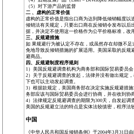
（5）对下游产品的监督
二 、虚构的正常价值
虚构的正常价值是指出口商为达到降低倾销幅度以
倾销法有关规定，只要出口商在反倾销令发布以后
据，并决定不使用这一价格作为公平价格标准，改
三、反规避措施
如 果规避行为被认定不存在，或虽然存在却微不足
免地导致反倾销措施的扩展适用。美国采取的反规
避商品。
四、反规避制度程序规则
1）美国反规避调查机构为商务部和国际贸易委员
2）关于反规避调查的发起，法律并没有做出规定
下也可以主动发起调查。
3）根据款规定，美国商务部在决定实施反规避措
务部应该与国际贸易委员会进行协商，并在收到协商
4）法律规定反规避调查的期限为300天，自发起调
美国的反规避立法的特点是实体法较缜密，程序法
中国
《中华人民共和国反倾销条例》于2004年3月31