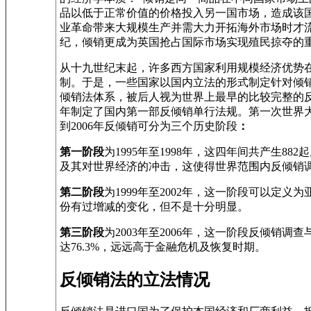
品以低于正常价值的价格投入另一国市场，造成该
业革命带来大规模生产并需大力开拓海外市场时才
纪，倾销更成为英国抢占国际市场实现殖民掠夺的
从十九世纪末起，许多西方国家利用规模经济优势
制。于是，一些国家以国内立法的形式制定针对倾销
倾销法体系，被后人视为世界上最早的比较完整的反倾
年制定了国内第一部反倾销单行法规。第一次世界大
到2006年反倾销可分为三个历史阶段
：
第一阶段
为1995年至1998年，这四年间共产生88
及其对世界经济的冲击，这使得世界范围内反倾销
第二阶段
为1999年至2002年，这一阶段可以定
份有过增减的变化，但不是十分明显。
第三阶段
为2003年至2006年，这一阶段反倾销
达76.3%，远远高于金融危机及恢复时期。
反倾销法的立法情况