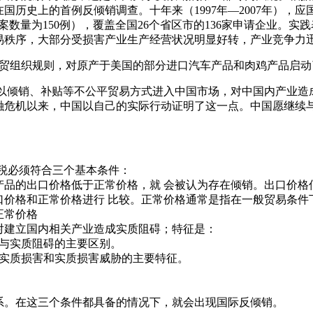
国历史上的首例反倾销调查。十年来（1997年—2007年），
立案数量为150例），覆盖全国26个省区市的136家申请企业。
易秩序，大部分受损害产业生产经营状况明显好转，产业竞争力
律和世贸组织规则，对原产于美国的部分进口汽车产品和肉鸡产品启
产品以倾销、补贴等不公平贸易方式进入中国市场，对中国内产业造
融危机以来，中国以自己的实际行动证明了这一点。中国愿继续与
税必须符合三个基本条件：
产品的出口价格低于正常价格，就 会被认为存在倾销。出口价格
口价格和正常价格进行 比较。正常价格通常是指在一般贸易条件
正常价格
对建立国内相关产业造成实质阻碍；特征是：
是与实质阻碍的主要区别。
别实质损害和实质损害威胁的主要特征。
系。在这三个条件都具备的情况下，就会出现国际反倾销。