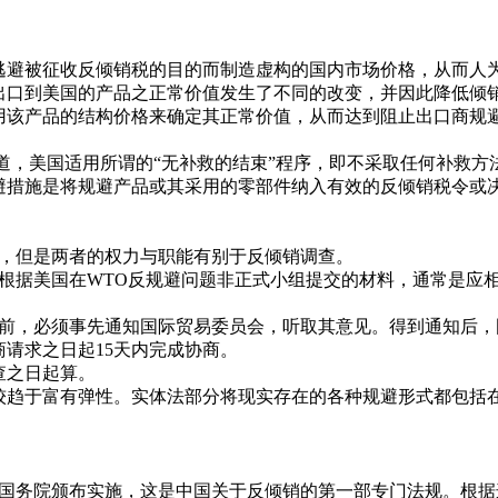
逃避被征收反倾销税的目的而制造虚构的国内市场价格，从而人为
出口到美国的产品之正常价值发生了不同的改变，并因此降低倾销
用该产品的结构价格来确定其正常价值，从而达到阻止出口商规
道，美国适用所谓的“无补救的结束”程序，即不采取任何补救方
避措施是将规避产品或其采用的零部件纳入有效的反倾销税令或决
会，但是两者的权力与职能有别于反倾销调查。
，根据美国在WTO反规避问题非正式小组提交的材料，通常是应
施前，必须事先通知国际贸易委员会，听取其意见。得到通知后
请求之日起15天内完成协商。
查之日起算。
较趋于富有弹性。实体法部分将现实存在的各种规避形式都包括
日由国务院颁布实施，这是中国关于反倾销的第一部专门法规。根据这