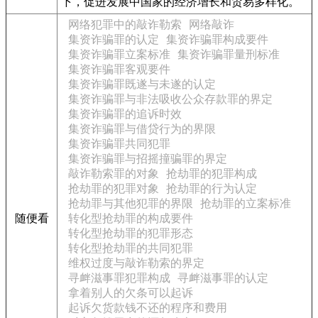
下，促进发展中国家的经济增长和贸易多样化。
网络犯罪中的敲诈勒索
网络敲诈
集资诈骗罪的认定
集资诈骗罪构成要件
集资诈骗罪立案标准
集资诈骗罪量刑标准
集资诈骗罪客观要件
集资诈骗罪既遂与未遂的认定
集资诈骗罪与非法吸收公众存款罪的界定
集资诈骗罪的追诉时效
集资诈骗罪与借贷行为的界限
集资诈骗罪共同犯罪
集资诈骗罪与招摇撞骗罪的界定
敲诈勒索罪的对象
抢劫罪的犯罪构成
抢劫罪的犯罪对象
抢劫罪的行为认定
抢劫罪与其他犯罪的界限
抢劫罪的立案标准
随便看
转化型抢劫罪的构成要件
转化型抢劫罪的犯罪形态
转化型抢劫罪的共同犯罪
维权过度与敲诈勒索的界定
寻衅滋事罪犯罪构成
寻衅滋事罪的认定
拿着别人的欠条可以起诉
起诉欠货款钱不还的程序和费用