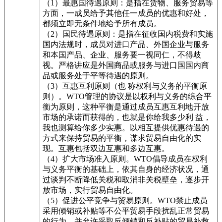
（1）最惠国待遇原则：是指在货物、服务贸易等
方面，一成员给予其他任一成员的优惠和好处，
都须立即无条件地给予所有成员。
（2）国民待遇原则：是指在征收国内税费和实施
国内法规时，成员对进口产品、外国企业与服务
和本国产品、企业、服务要一视同仁，不得歧
视。严格讲应是外国商品或服务与进口国国内商
品或服务处于平等待遇的原则。
（3）互惠互利原则（也 称权利与义务的平衡原
则）。WTO管理的协议是以权利与义务的综合平
衡为原则，这种平衡是通过成员互惠互利地开放
市场的承诺而获得的，也就是你给我多少利 益，
我也测算给你多少实惠。以相互提供优惠待遇的
方式来保持贸易的平衡，谋求贸易自由化的实
现。互惠包括双边互惠和多边互惠。
（4）扩大市场准入原则。WTO倡导成员在权利
与义务平衡的基础上，依其自身的经济状况，通
过谈判不断降低关税和取消非关税壁垒，逐步开
放市场，实行贸易自由化。
（5）促进公平竞争与贸易原则。WTO禁止成员
采用倾销或补贴等不公平贸易手段扰乱正常贸易
的行为，并允许采取反倾销和反补贴的贸易补救