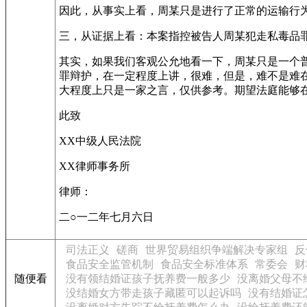
因此，从事实上看，周某只是进行了正常的运输行
三，从证据上看：本案指控被告人周某犯走私毒品
其实，如果我们客观公允地看一下，周某只是一个
罪辩护，在一定程度上讲，很难，但是，难不是难
大程度上只是一家之言，仅供参考。期望法庭能够
此致
XX中级人民法院
XX律师事务所
律师：
二○一二年七月六日
司法正义
磋商
世界贸易组织争端解决专家组
反
食品安全监管机制
食品安全标准体系
常委会
财
随便看
没有领结婚证孩子抚养费一般多少
没离婚父母不
没结婚女方带走孩子藏匿可以起诉吗
没有结婚证