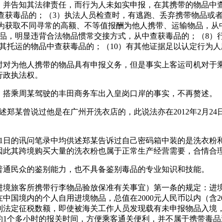
，并告知其法律责任，而行为人未如实申报，在其携带的物品中
中查获毒品的；（3）执法人员检查时，有逃跑、丢弃携带物品或
）为获取不同寻常的高额、不等值报酬为他人携带、运输物品，从
品，明显违背合法物品惯常交接方式，从中查获毒品的；（8）
其托运的物品中查获毒品的；（10）有其他证据足以认定行为
时对为他人携带的物品具有申报义务，但是事实上客运司机对于
行政执法权。
、搭乘周某驾驶的丰田商务车出入皇岗口岸的事实，不再赘述。
中供述郑某曾说过他是在广州开洗衣店的，此说法亦在2012年2月
日、12月1日的讯问笔录中均供述郑某告诉过自己密码箱中装的是洗
因此其跨境购买大量的洗衣粉也属于正常生产经营需要，合情合
普通民众的鉴别能力，也不具备鉴别毒品的专业知识和技能。
于进境旅客所携带行李物品验放保准有关事宜）第一条的规定：进境
在中国境内的个人自用进境物品，总值在2000元人民币以内（含
不到法定征税数额，即使被海关工作人员发现载有未申报物品入境
约1个多小时的报关时间，方便乘客通关便利，并不属于携带毒品