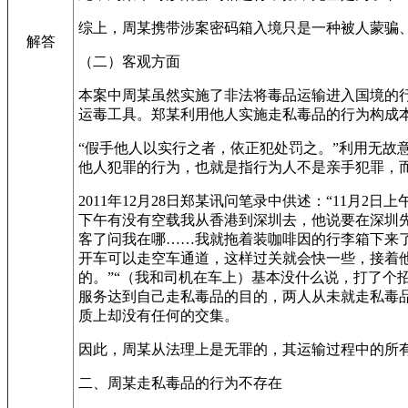
综上，周某携带涉案密码箱入境只是一种被人蒙骗
解答
（二）客观方面
本案中周某虽然实施了非法将毒品运输进入国境的
运毒工具。郑某利用他人实施走私毒品的行为构成
“假手他人以实行之者，依正犯处罚之。”利用无
他人犯罪的行为，也就是指行为人不是亲手犯罪，
2011年12月28日郑某讯问笔录中供述：“11
下午有没有空载我从香港到深圳去，他说要在深圳先
客了问我在哪……我就拖着装咖啡因的行李箱下来了
开车可以走空车通道，这样过关就会快一些，接着他
的。”“（我和司机在车上）基本没什么说，打了个
服务达到自己走私毒品的目的，两人从未就走私毒
质上却没有任何的交集。
因此，周某从法理上是无罪的，其运输过程中的所
二、周某走私毒品的行为不存在