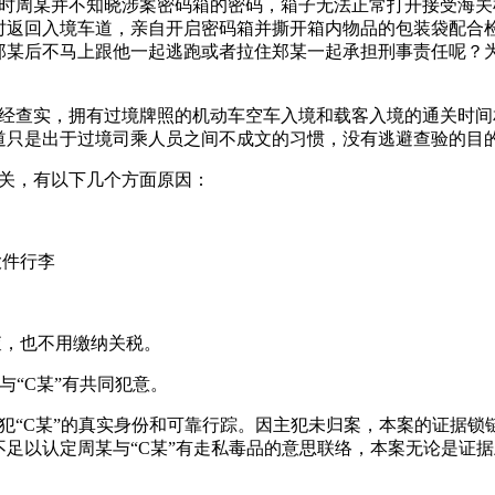
车时周某并不知晓涉案密码箱的密码，箱子无法正常打开接受海关
时返回入境车道，亲自开启密码箱并撕开箱内物品的包装袋配合
郑某后不马上跟他一起逃跑或者拉住郑某一起承担刑事责任呢？
，经查实，拥有过境牌照的机动车空车入境和载客入境的通关时
道只是出于过境司乘人员之间不成文的习惯，没有逃避查验的目
通关，有以下几个方面原因：
大件行李
查，也不用缴纳关税。
与“C某”有共同犯意。
犯“C某”的真实身份和可靠行踪。因主犯未归案，本案的证据
足以认定周某与“C某”有走私毒品的意思联络，本案无论是证
。