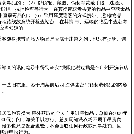
查获毒品的；（2）以伪报、藏匿、伪装等蒙蔽手段，逃避海
者逃避、抗拒检查等行为，在其携带或者丢弃的物品中查获毒品
中查获毒品的；（6）采用高度隐蔽的方式携带、运 输物品，
行程路线故意绕开检查站点，在其携 带、运输的物品中查获毒
人应当知道的。
乘客随身携带的私人物品是否属于违禁之列，也只有提醒、询
24日郑某的讯问笔录中得到证实“我跟他说过我是在广州开洗衣店
衣粉和一些旧衣服。鉴于周某前后四 次供述密码箱装载物品的内容
理。
居民旅客携带 境外获取的个人自用进境物品，总值在5000元
2000元）的，海关予以放行。总所周知洗衣粉不属于昂贵商
，最多也只是配合查验，不会面临任何行政或刑事处罚。因
逃避申报行为。