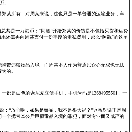
系。
还是郑某所有，对周某来说，这也只是一单普通的运输业务，车
在内总共是一万港币；“阿靓”开给郑某的价钱是不包括买货和运费
果还需再向周某支付一份丰厚的走私费用，那么“阿靓”的这单
能携带违禁物品入境。而周某本人作为普通民众亦无权也无法
行为的。
是白色的索尼爱立信手机，手机号码是13684955501，一
说：“放心啦，如果是毒品，我不是很大祸？”这番对话正是周
一个携带25公斤巨额毒品入境的罪犯，面对专业而又威严的