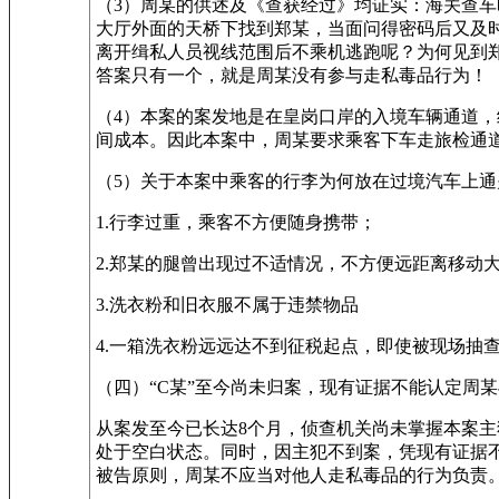
（3）周某的供述及《查获经过》均证实：海关查
大厅外面的天桥下找到郑某，当面问得密码后又及
离开缉私人员视线范围后不乘机逃跑呢？为何见到
答案只有一个，就是周某没有参与走私毒品行为！
（4）本案的案发地是在皇岗口岸的入境车辆通道
间成本。因此本案中，周某要求乘客下车走旅检通
（5）关于本案中乘客的行李为何放在过境汽车上
1.行李过重，乘客不方便随身携带；
2.郑某的腿曾出现过不适情况，不方便远距离移动
3.洗衣粉和旧衣服不属于违禁物品
4.一箱洗衣粉远远达不到征税起点，即使被现场抽
（四）“C某”至今尚未归案，现有证据不能认定周某
从案发至今已长达8个月，侦查机关尚未掌握本案主
处于空白状态。同时，因主犯不到案，凭现有证据不
被告原则，周某不应当对他人走私毒品的行为负责