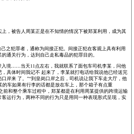
实上，被告人周某正是在不知情的情况下被郑某利用，成为其
自己之犯罪者，通称为间接正犯。间接正犯在客观上具有利用
某的通关行为，达到自己走私毒品的犯罪目的。
我带入境……当天11点左右，我就联系了面包车司机李某，问他
吧，具体时间我记不 起来了，李某就打电话给我说他已经送完
口岸来 了。”“到皇岗口岸之后，司机说让我下车走大厅，他
李某的车如果有行李的话都是放在车上，那个箱子有点重
车之前和整个乘车过程中，郑某都是在利用周某提供的跨境运输
常客运行为，两种不同的行为只是用同一种表现形式呈现，实