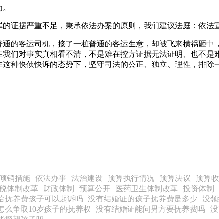
为。
罪的证据严重不足，秉承依法办案的原则，我们建议法庭：依法
普通的客运司机，接了一桩普通的客运生意，却被飞来横祸砸中
在我们对事实真相看不清，不是难在控方证据无法证明、也不是
在这种快侦快诉的态势下，坚守司法的公正、独立、理性，排除
倾销措施
依法办事
法治建设
预算执行情况
预算决议
预算收
税体制改革
财政体制
预算公开
医药卫生体制改革
投资体制
给抚养费孩子可以起诉吗
没有结婚证的孩子抚养费是多少
没领
怎么争取10岁孩子的抚养权
没有结婚证能问男方要抚养费吗
没