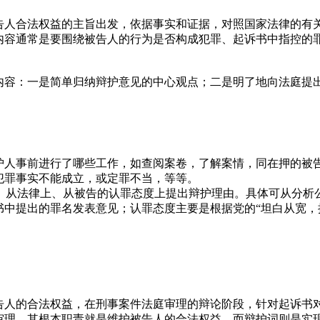
告人合法权益的主旨出发，依据事实和证据，对照国家法律的有关
内容通常是要围绕被告人的行为是否构成犯罪、起诉书中指控的
内容：一是简单归纳辩护意见的中心观点；二是明了地向法庭提
人事前进行了哪些工作，如查阅案卷，了解案情，同在押的被告
犯罪事实不能成立，或定罪不当，等等。
上、从法律上、从被告的认罪态度上提出辩护理由。具体可从分析
书中提出的罪名发表意见；认罪态度主要是根据党的“坦白从宽，
。
告人的合法权益，在刑事案件法庭审理的辩论阶段，针对起诉书
审理，其根本职责就是维护被告人的合法权益，而辩护词则是实