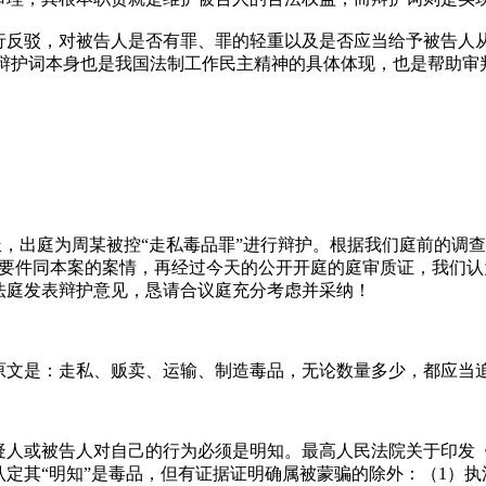
行反驳，对被告人是否有罪、罪的轻重以及是否应当给予被告人
，辩护词本身也是我国法制工作民主精神的具体体现，也是帮助审
派，出庭为周某被控“走私毒品罪”进行辩护。根据我们庭前的调
成要件同本案的案情，再经过今天的公开开庭的庭审质证，我们
法庭发表辩护意见，恳请合议庭充分考虑并采纳！
原文是：走私、贩卖、运输、制造毒品，无论数量多少，都应当
疑人或被告人对自己的行为必须是明知。最高人民法院关于印发
定其“明知”是毒品，但有证据证明确属被蒙骗的除外：（1）