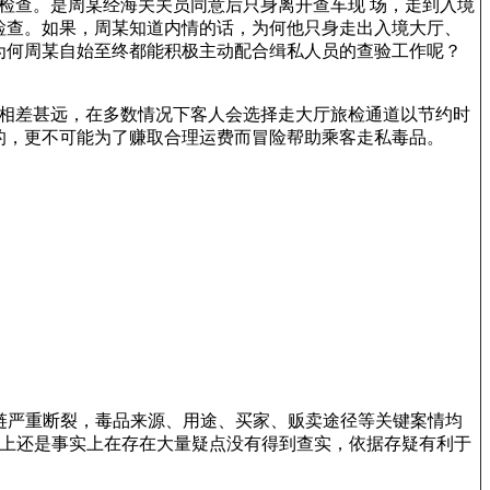
检查。是周某经海关关员同意后只身离开查车现 场，走到入境
检查。如果，周某知道内情的话，为何他只身走出入境大厅、
为何周某自始至终都能积极主动配合缉私人员的查验工作呢？
间相差甚远，在多数情况下客人会选择走大厅旅检通道以节约时
的，更不可能为了赚取合理运费而冒险帮助乘客走私毒品。
锁链严重断裂，毒品来源、用途、买家、贩卖途径等关键案情均
据上还是事实上在存在大量疑点没有得到查实，依据存疑有利于