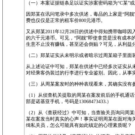
（一）本案证据链条足以证实涉案密码箱为“C某”
因郑某在讯问笔录中多次供述，毒品的上家是“阿靓
费也仅仅是正常的租车价800元港币。
又从郑某2011年12月28日的供述中得知携带咖
的六千元港币。可见，“阿靓”即使拿货是没有成本
生意不止没有赚钱，甚至还会倒贴？可见，从利益
（二）郑某证实从未明示或者暗示过周某箱子里面
从上述论证中可知，郑某在供述中已经多次证实从
对经乘客伪装过的行李进行专业鉴别。因此，从事
（三）从周某案发时的种种表现看来，其确实没有
（1）从侦查机关提取的周某在案发前后的手机通话记
部是诺基亚手机，号码是13068473433.）
（2）从《查获经过》中可知，当查验关员询问周某
某在案发当时真实的心声！事实证明周某在面对海
缉私关员，怎么可能具有如此镇定的心理素质呢？