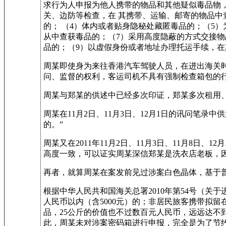
求行为人申报为他人携带的物品和其他疑似毒品物
关、边防等检查，在 其携带、运输、邮寄的物品
的； （4）体内或者贴身隐秘处藏匿毒品的；（5
从中查获毒品的；（7）采用高度隐蔽的方式交接物
品的；（9）以虚假身份或者地址办理托运手续，在
周某即使身为来往香港汽车驾驶人员，在进出海关
问、监督的权利，客运司机不具有强制检查箱包的
周某与郑某的供述中已经多次印证，郑某多次租用
周某在11月2日、11月3日、12月1日的讯问笔录
的。”
周某又在2011年11月2日、11月3日、11月8
高度一致，可以证实周某深信郑某是洗衣店老板，
再者，就算周某在案发前见过涉案白色晶体，基于
根据中华人民共和国海关总署2010年第54号（关
人民币以内（含5000元）的；非居民旅客携带拟留
品，25公斤的价值也不过数百元人民币，远远达
此，周某未对涉案密码箱进行申报，完全是为了节