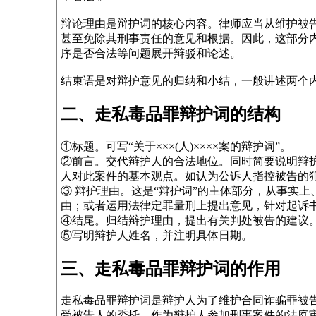
辩论理由是辩护词的核心内容。律师应当从维护被
甚至免除其刑事责任的意见和根据。因此，这部分
序是否合法等问题展开辩驳和论述。
结束语是对辩护意见的归纳和小结，一般讲述两个
二、走私毒品罪辩护词的结构
①标题。可写“关于×××(人)××××案的辩护词”。
②前言。交代辩护人的合法地位。同时简要说明辩护
人对此案件的基本观点。如认为公诉人指控被告的
③ 辩护理由。这是“辩护词”的主体部分，从事实
由；或者运用法律定罪量刑上提出意见，针对起诉
④结尾。归结辩护理由，提出有关判处被告的建议
⑤写明辩护人姓名，并注明具体日期。
三、走私毒品罪辩护词的作用
走私毒品罪辩护词是辩护人为了维护合同诈骗罪被
受被告人的委托，作为辩护人参加刑事案件的法庭