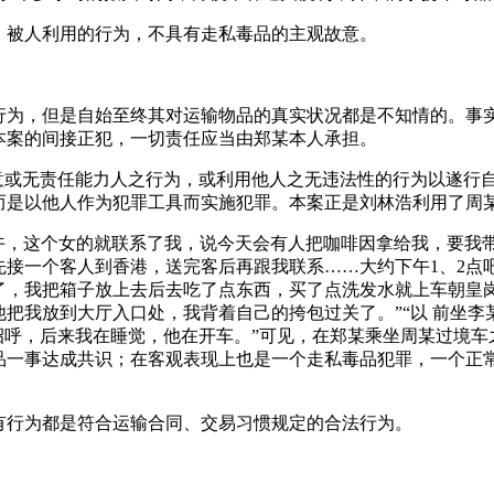
、被人利用的行为，不具有走私毒品的主观故意。
行为，但是自始至终其对运输物品的真实状况都是不知情的。事
本案的间接正犯，一切责任应当由郑某本人承担。
故意或无责任能力人之行为，或利用他人之无违法性的行为以遂行
而是以他人作为犯罪工具而实施犯罪。本案正是刘林浩利用了周
月2日上午，这个女的就联系了我，说今天会有人把咖啡因拿给我，要
接一个客人到香港，送完客后再跟我联系……大约下午1、2点
，我把箱子放上去后去吃了点东西，买了点洗发水就上车朝皇岗
把我放到大厅入口处，我背着自己的挎包过关了。”“以 前坐
招呼，后来我在睡觉，他在开车。”可见，在郑某乘坐周某过境
品一事达成共识；在客观表现上也是一个走私毒品犯罪，一个正
有行为都是符合运输合同、交易习惯规定的合法行为。