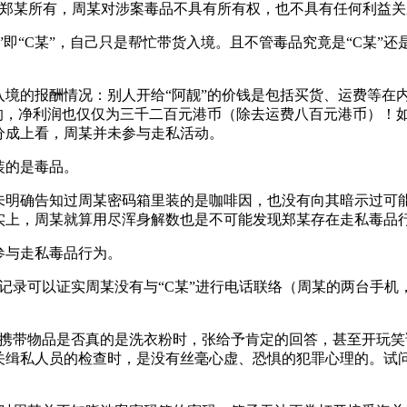
或郑某所有，周某对涉案毒品不具有所有权，也不具有任何利益关
”即“C某”，自己只是帮忙带货入境。且不管毒品究竟是“C某”
啡因入境的报酬情况：别人开给“阿靓”的价钱是包括买货、运费等
的，净利润也仅仅为三千二百元港币（除去运费八百元港币）！如
分成上看，周某并未参与走私活动。
装的是毒品。
未明确告知过周某密码箱里装的是咖啡因，也没有向其暗示过可
实上，周某就算用尽浑身解数也是不可能发现郑某存在走私毒品
参与走私毒品行为。
录可以证实周某没有与“C某”进行电话联络（周某的两台手机，一部
携带物品是否真的是洗衣粉时，张给予肯定的回答，甚至开玩笑
关缉私人员的检查时，是没有丝毫心虚、恐惧的犯罪心理的。试问