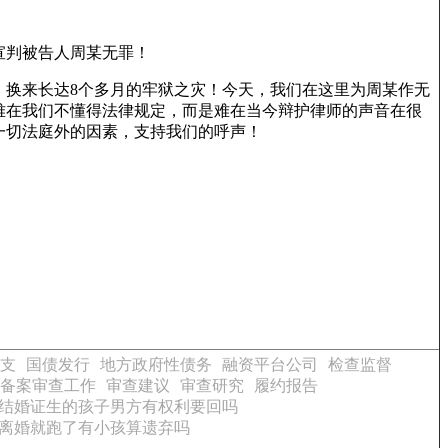
宣判被告人周某无罪！
，换来长达8个多月的牢狱之灾！今天，我们在这里为周某作无
难在我们不懂得法律规定，而是难在当今辩护律师的声音在很
一切法庭外的因素，支持我们的呼声！
支
国债发行
地方政府性债务
融资平台公司
检查监督
备案审查工作
审查建议
审查研究
履约报告
结婚证生的孩子男方有权利要回吗
离婚就跑了有小孩算遗弃吗