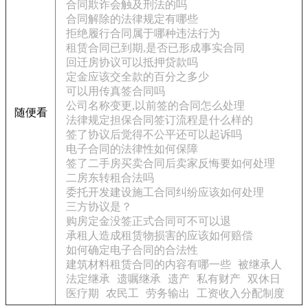
合同欺诈会触及刑法的吗
合同解除的法律规定有哪些
拒绝履行合同属于哪种违法行为
租赁合同已到期,是否已形成事实合同
回迁房协议可以抵押贷款吗
定金应该交全款的百分之多少
可以用传真签合同吗
公司名称变更,以前签的合同怎么处理
随便看
法律规定担保合同签订流程是什么样的
签了协议后觉得不公平还可以起诉吗
电子合同的法律性如何保障
签了二手房买卖合同后卖家反悔要如何处理
二房东转租合法吗
委托开发建设施工合同纠纷应该如何处理
三方协议是？
购房定金没签正式合同可不可以退
承租人造成租赁物损害的应该如何赔偿
如何确定电子合同的合法性
建筑材料租赁合同的内容有哪一些
被继承人
法定继承
遗嘱继承
遗产
私有财产
双休日
医疗期
农民工
劳务输出
工资收入分配制度