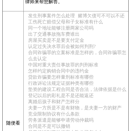
律师来帮您解答。
发生刑事案件怎么处理
赌博欠债可不可以不还
工伤死亡赔偿父母和子女标准有什么
同一个地址能够注册两家公司吗
出了交通事故拖车费谁出
房屋买卖是不是要支付定金
认定过失决水罪后会被如何判刑?
合同诈骗罪的立案标准是怎样的，合同诈骗罪怎
么去认定
中国对重大责任事故罪的判刑标准
怎样约定购销合同中的违约金
贷款诈骗要怎样量刑标准有哪些
行政诉讼法规定证据种类有哪些
垫资的建设工程合同是否合法，法律依据是什么
登记以后的彩礼是不是还能返还
离婚后孩子和财产怎样分
夫妻一方所是不是有财物，是夫妻一方的财产
竞业限制协议有什么条款
劳务派遣是能够申请劳动仲裁吗
随便看
合同是不是可以撤销