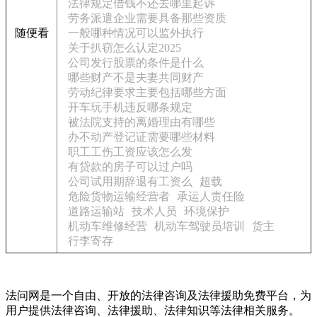
法律规定借钱不还去哪里起诉
劳务派遣企业需要具备那些资质
随便看
一般哪种情况可以监外执行
关于扒窃怎么认定2025
公司发行股票的条件是什么
哪些财产不是夫妻共同财产
劳动纪律要求主要包括哪些方面
开车玩手机违反哪条规定
被法院支持的离婚理由有哪些
办不动产登记证需要哪些材料
职工工伤工资应该怎么发
有贷款的房子可以过户吗
公司试用期辞退有工资么
超载
危险货物运输经营者
承运人责任险
道路运输站
技术人员
环境保护
机动车维修经营
机动车驾驶员培训
货主
行李寄存
法问网是一个自由、开放的法律咨询及法律援助免费平台，为
用户提供法律咨询、法律援助、法律知识等法律相关服务。