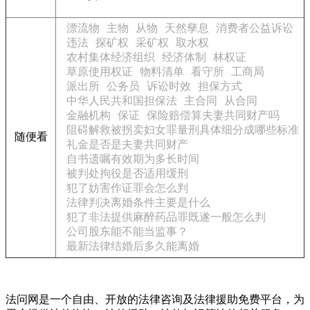
漂流物
主物
从物
天然孳息
消费者公益诉讼
违法
探矿权
采矿权
取水权
农村集体经济组织
经济体制
林权证
草原使用权证
物料清单
看守所
工商局
派出所
公务员
诉讼时效
担保方式
中华人民共和国担保法
主合同
从合同
金融机构
保证
保险赔偿算夫妻共同财产吗
阻碍解救被拐卖妇女罪量刑具体细分成哪些标准
随便看
礼金是否是夫妻共同财产
自书遗嘱有效期为多长时间
被判处拘役是否适用缓刑
犯了妨害作证罪会怎么判
法律判决离婚条件主要是什么
犯了非法提供麻醉药品罪既遂一般怎么判
公司股东能不能当监事？
最新法律结婚后多久能离婚
法问网是一个自由、开放的法律咨询及法律援助免费平台，为