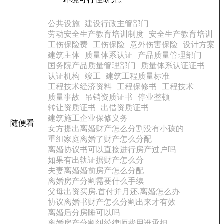
公共设施
建设行政主管部门
劳动安全生产教育培训制度
安全生产教育培训
工伤保险费
工伤保险
意外伤害保险
设计方案
建筑主体
质量体系认证
产品质量管理部门
国务院产品质量管理部门
质量体系认证证书
认证机构
竣工
建筑工程质量标准
工程技术经济资料
工程保修书
工程技术
质量事故
吊销资质证书
停业整顿
转让资质证书
出借资质证书
建筑施工企业保修义务
随便看
女方提出离婚财产怎么分割没有小孩的
重组家庭离婚了财产怎么分配
离婚协议书可以直接进行房产过户吗
如果有出轨证据财产怎么分
夫妻离婚婚前房产怎么分配
离婚房产分割需要什么手续
父母出资买房,首付并月还,离婚怎么办
协议离婚书财产怎么分割出来才有效
离婚后分房睡可以吗
离婚房产分割纠纷律师费用谁承担