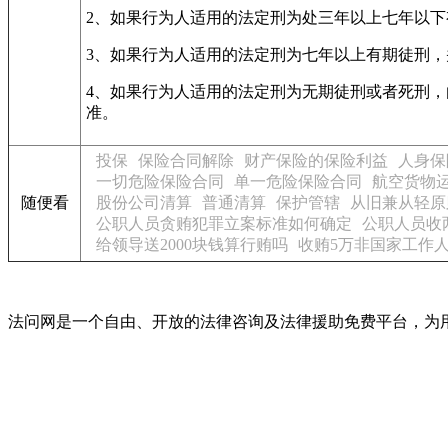
2、如果行为人适用的法定刑为处三年以上七年以
3、如果行为人适用的法定刑为七年以上有期徒刑
4、如果行为人适用的法定刑为无期徒刑或者死刑
准。
投保
保险合同解除
财产保险的保险利益
人身保
一切危险保险合同
单一危险保险合同
航空货物
随便看
股份公司清算
普通清算
保护管辖
从旧兼从轻原
公职人员贪贿犯罪立案标准如何确定
公职人员收
给领导送2000块钱算行贿吗
收贿5万非国家工作
法问网是一个自由、开放的法律咨询及法律援助免费平台，为