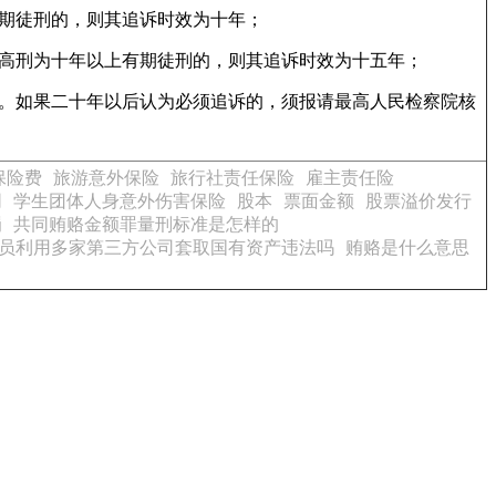
期徒刑的，则其追诉时效为十年；
最高刑为十年以上有期徒刑的，则其追诉时效为十五年；
年。如果二十年以后认为必须追诉的，须报请最高人民检察院核
保险费
旅游意外保险
旅行社责任保险
雇主责任险
同
学生团体人身意外伤害保险
股本
票面金额
股票溢价发行
罚
共同贿赂金额罪量刑标准是怎样的
员利用多家第三方公司套取国有资产违法吗
贿赂是什么意思