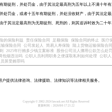
下有期徒刑，并处罚金，由于其法定最高刑为五年以上不满十年有
，并处罚金，或者十五年有期徒刑，并处没收财产，由于其法定
，由于其法定最高刑为无期徒刑、死刑的，则其追诉时效为二十
险的保险利益
责任保险合同
足额保险
保险合同的终止
医疗
运输保险合同
公司发起人
简易人寿保险
陆上货物运输保险合
则
2025年行贿多少钱立案标准
股份公司法人挪用公款怎么处
两包烟违法吗
公职人员利用职务之便谋取私利如何处理
公职人
人员算受贿罪吗
用户提供法律咨询、法律援助、法律知识等法律相关服务。
Copyright © 2002-2024 lawask.net All Rights Reserved
更新时间：2026/8/6 17:21:22