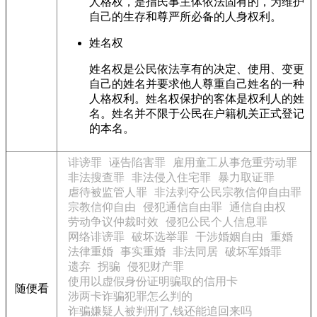
人格权，是指民事主体依法固有的，为维护
自己的生存和尊严所必备的人身权利。
姓名权
姓名权是公民依法享有的决定、使用、变更
自己的姓名并要求他人尊重自己姓名的一种
人格权利。姓名权保护的客体是权利人的姓
名。姓名并不限于公民在户籍机关正式登记
的本名。
诽谤罪
诬告陷害罪
雇用童工从事危重劳动罪
非法搜查罪
非法侵入住宅罪
暴力取证罪
虐待被监管人罪
非法剥夺公民宗教信仰自由罪
宗教信仰自由
侵犯通信自由罪
通信自由权
劳动争议仲裁时效
侵犯公民个人信息罪
网络诽谤罪
破坏选举罪
干涉婚姻自由
重婚
法律重婚
事实重婚
非法同居
破坏军婚罪
遗弃
拐骗
侵犯财产罪
使用以虚假身份证明骗取的信用卡
随便看
涉两卡诈骗犯罪怎么判的
诈骗嫌疑人被判刑了,钱还能追回来吗