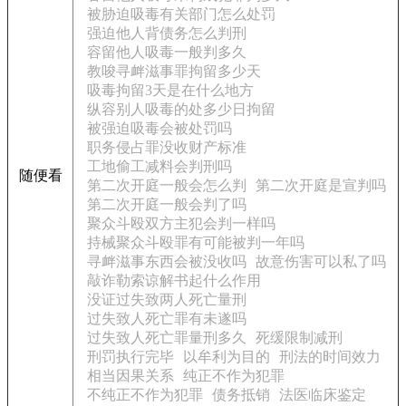
被胁迫吸毒有关部门怎么处罚
强迫他人背债务怎么判刑
容留他人吸毒一般判多久
教唆寻衅滋事罪拘留多少天
吸毒拘留3天是在什么地方
纵容别人吸毒的处多少日拘留
被强迫吸毒会被处罚吗
职务侵占罪没收财产标准
工地偷工减料会判刑吗
随便看
第二次开庭一般会怎么判
第二次开庭是宣判吗
第二次开庭一般会判了吗
聚众斗殴双方主犯会判一样吗
持械聚众斗殴罪有可能被判一年吗
寻衅滋事东西会被没收吗
故意伤害可以私了吗
敲诈勒索谅解书起什么作用
没证过失致两人死亡量刑
过失致人死亡罪有未遂吗
过失致人死亡罪量刑多久
死缓限制减刑
刑罚执行完毕
以牟利为目的
刑法的时间效力
相当因果关系
纯正不作为犯罪
不纯正不作为犯罪
债务抵销
法医临床鉴定