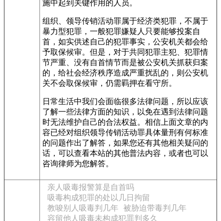
施中起到关键作用的人员。
组织、领导传销活动罪属于经济类犯罪，不属于
暴力型犯罪，一般犯罪嫌疑人只要能够投案自
首，如实供述自己的犯罪事实，公安机关都会给
予取保候审。但是，对于共同犯罪主犯、犯罪情
节严重、没有自首情节而是被公安机关抓获归案
的，给社会经济秩序造成严重扰乱的，则公安机
关不会取保候审，仍需羁押在看守所。
日常生活中我们会面临很多法律问题，所以应该
了解一些法律方面的知识，以免在遇到法律问题
时无法维护自己的合法权益。相信上面文章的内
容已经对组织领导传销活动罪具体量刑有何标准
的问题作出了解答，如果您还有其他相关疑问的
话，可以查看本站的其他普法内容，或者也可以
咨询律师为您解答。
亲人吸毒报警算是自首吗
吸毒构成犯罪的处以几日拘留
教唆别人吸毒判几年
被胁迫带毒判几年
容留他人吸毒未构成犯罪判多久