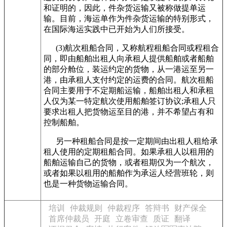
和证明的，因此，件杂货运输又被称做提单运
输。目前，海运单作为件杂货运输的特别形式，
在国际海运实践中已开始为人们所接受。
(3)
航次租船合同，又称航程租船合同或程租合
同，即由船舶出租人向承租人提供船舶或者船舶
的部分舱位，装运约定的货物，从一港运至另一
港，由承租人支付约定的运费的合同。航次租船
合同主要用于不定期船运输，船舶出租人和承租
人仅为某一特定航次使用船舶签订协议
;
承租人只
要求出租人把货物运至目的港，并不希望占有和
控制船舶。
另一种租船合同是按一定期间由出租人租给承
租人使用的定期租船合同。如果承租人以租用的
船舶运输自己的货物，或者租期仅为一个航次，
或者如果以租用的船舶作为承运人经营班轮，则
也是一种货物运输合同。
培训
仲裁规则
仲裁程序
答辩书
财产保全
首席仲裁员
开庭
立卷审查
质证
翻译