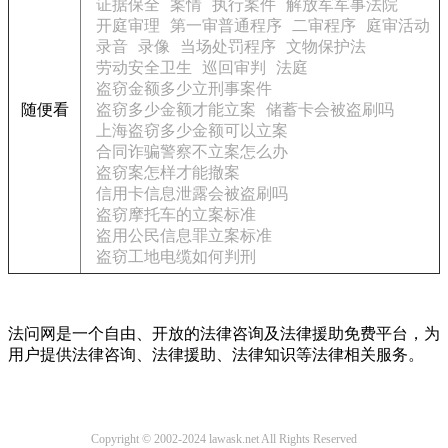
证据保全
案情
执行案件
解放军军事法院
开庭审理
第一审普通程序
二审程序
庭审活动
录音
录像
当场处罚程序
文物保护法
劳动安全卫生
巡回审判
法庭
盗窃金额多少立刑事案件
随便看
盗窃多少金额才能立案
储蓄卡会被盗刷吗
上海盗窃多少金额可以立案
合同诈骗警察不立案怎么办
盗窃案怎样才能撤案
信用卡信息泄露会被盗刷吗
盗窃摩托车的立案标准
盗用公民信息罪立案标准
盗窃工地电缆如何判刑
法问网是一个自由、开放的法律咨询及法律援助免费平台，为
用户提供法律咨询、法律援助、法律知识等法律相关服务。
Copyright © 2002-2024 lawask.net All Rights Reserved