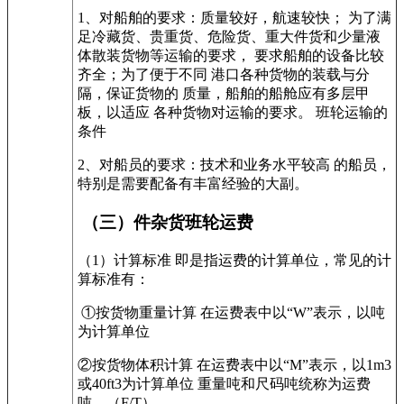
1
、对船舶的要求：质量较好，航速较快； 为了满
足冷藏货、贵重货、危险货、重大件货和少量液
体散装货物等运输的要求， 要求船舶的设备比较
齐全；为了便于不同 港口各种货物的装载与分
隔，保证货物的 质量，船舶的船舱应有多层甲
板，以适应 各种货物对运输的要求。 班轮运输的
条件
2
、对船员的要求：技术和业务水平较高 的船员，
特别是需要配备有丰富经验的大副。
（三）件杂货班轮运费
（1）计算标准 即是指运费的计算单位，常见的计
算标准有：
①按货物重量计算 在运费表中以“
W
”表示，以吨
为计算单位
②按货物体积计算 在运费表中以“
M
”表示，以
1m3
或
40ft3
为计算单位 重量吨和尺码吨统称为运费
吨。（
F/T
）