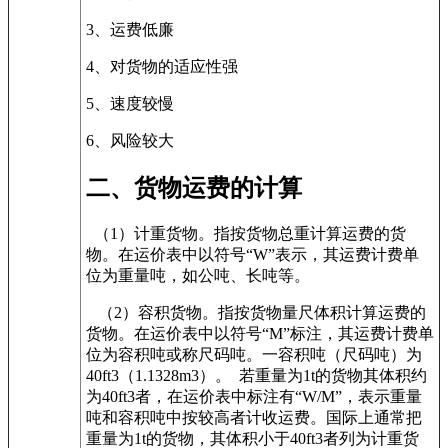
3
、运费低廉
4、对货物的适应性强
5
、速度较慢
6
、风险较大
二、货物运费的计算
（
1
）计重货物。指按货物总重计算运费的货
物。在运价表中以符号“
W
”表示，其运费计费单
位为重量吨，如公吨、长吨等。
（
2
）容积货物。指按货物量尺体积计算运费的
货物。在运价表中以符号“
M
”标注，其运费计费单
位为容积吨或称尺码吨。一容积吨（尺码吨）为
40ft3
（
1.1328m3
）。 若重量为
1t
的货物其体积约
为
40ft3
者，在运价表中标注有“
W/M
”，表示重量
吨和容积吨中按较高者计收运费。国际上通常把
重量为
1t
的货物，其体积小于
40ft3
者列为计重货