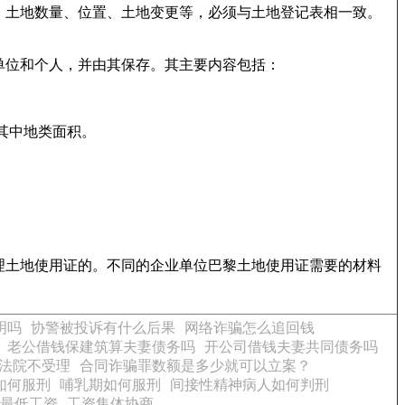
、土地数量、位置、土地变更等，必须与土地登记表相一致。
单位和个人，并由其保存。其主要内容包括：
其中地类面积。
理土地使用证的。不同的企业单位巴黎土地使用证需要的材料
明吗
协警被投诉有什么后果
网络诈骗怎么追回钱
老公借钱保建筑算夫妻债务吗
开公司借钱夫妻共同债务吗
法院不受理
合同诈骗罪数额是多少就可以立案？
如何服刑
哺乳期如何服刑
间接性精神病人如何判刑
最低工资
工资集体协商