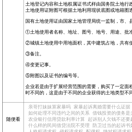
土地登记内容和土地权属证书式样由国务院土地行
土地使用证附图可根据土地利用现状底图或地籍图
国有土地使用证由国家土地管理局统一监制，市、
①土地使用者名称、地址、图号、地号、用途、批
②城镇土地使用中用地面积，其中建筑占地，共有
③备注。
④变更记事。
⑤附图以及证书的编号等。
企业若是由于扩展经营范围的需要，购买了一定面
时不同的，这是由于不同的企业获得的土地类型不
亲哥打妹妹算家暴吗
家暴起诉离婚需要什么证据
如何处理不同违约之间的关系
借钱投资的债务是
随便看
农业银行信用贷款利率计算
起诉别人欠钱不还要
什么样的民间借贷法院不受理
防卫过当的起诉书
人格权请求权
侵权请求权
配偶权
绝对权请求权