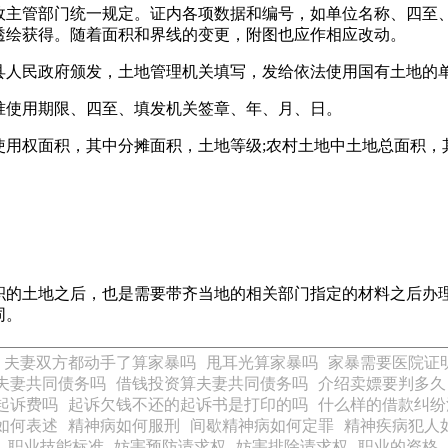
政主管部门统一规定。证内各项数据和编号，如单位名称、四至
透绘获得。随着面积和界线的变更，附图也应作相应改动。
县人民政府颁发，土地管理机关填写，发给依法使用国有土地的
准使用期限、四至、填发机关签章、年、月、日。
使用权面积，其中分摊面积，土地等级;农村土地中土地总面积，
积的土地之后，也是需要带齐当地的相关部门指定的材料之后办
同。
夫妻双方都动手了算家暴吗
甩耳光算家暴吗
家暴需要医院证
夫妻共同债务吗
借钱投资算夫妻共同债务吗
介绍卖嫖要判多久
起诉费吗
起诉欠钱不还的起诉书是打印的吗
什么样的借款纠纷
如何表述
精神病如何服刑
间歇精神病如何定罪
精神疾病犯人
职业技能标准
妨害预防请求权
妨害排除请求权
职业的资格