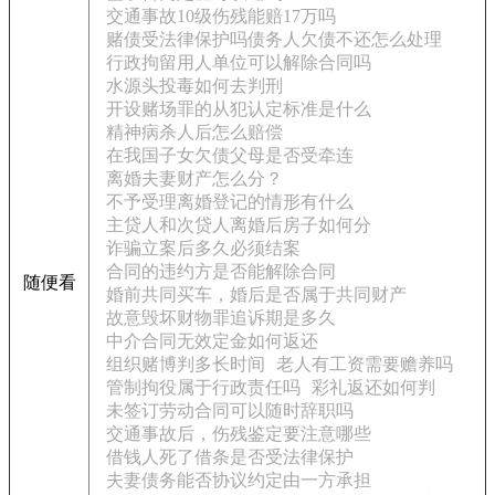
交通事故10级伤残能赔17万吗
赌债受法律保护吗债务人欠债不还怎么处理
行政拘留用人单位可以解除合同吗
水源头投毒如何去判刑
开设赌场罪的从犯认定标准是什么
精神病杀人后怎么赔偿
在我国子女欠债父母是否受牵连
离婚夫妻财产怎么分？
不予受理离婚登记的情形有什么
主贷人和次贷人离婚后房子如何分
诈骗立案后多久必须结案
合同的违约方是否能解除合同
随便看
婚前共同买车，婚后是否属于共同财产
故意毁坏财物罪追诉期是多久
中介合同无效定金如何返还
组织赌博判多长时间
老人有工资需要赡养吗
管制拘役属于行政责任吗
彩礼返还如何判
未签订劳动合同可以随时辞职吗
交通事故后，伤残鉴定要注意哪些
借钱人死了借条是否受法律保护
夫妻债务能否协议约定由一方承担